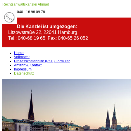
Rechtsanwaltskanzlei Ahmad
040 - 18 98 09 78
Die Kanzlei ist umgezogen:
Litzowstraße 22, 22041 Hamburg
Tel.: 040-68 19 65, Fax: 040-65 26 052
Home
Vollmacht
Prozesskostenhilfe (PKH) Formular
Anfahrt & Kontakt
Impressum
Datenschutz