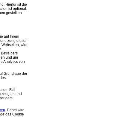
. Hierfür ist die
ten ist optional.
en gestellten
ie auf Ihrem
Benutzung dieser
n Webseiten, wird
n
 Betreibers
llen und um
e Analytics von
Auf Grundlage der
 des
iesem Fall
erzeugten und
nter dem
cken
. Dabei wird
ange das Cookie