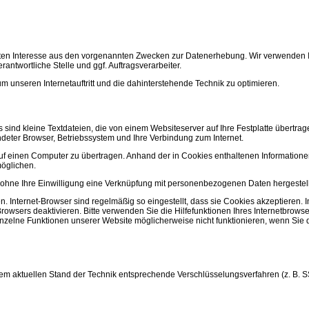
ten Interesse aus den vorgenannten Zwecken zur Datenerhebung. Wir verwenden I
ntwortliche Stelle und ggf. Auftragsverarbeiter.
m unseren Internetauftritt und die dahinterstehende Technik zu optimieren.
ind kleine Textdateien, die von einem Websiteserver auf Ihre Festplatte übertra
ndeter Browser, Betriebssystem und Ihre Verbindung zum Internet.
f einen Computer zu übertragen. Anhand der in Cookies enthaltenen Informatione
möglichen.
 ohne Ihre Einwilligung eine Verknüpfung mit personenbezogenen Daten hergestell
. Internet-Browser sind regelmäßig so eingestellt, dass sie Cookies akzeptieren. 
owsers deaktivieren. Bitte verwenden Sie die Hilfefunktionen Ihres Internetbrows
einzelne Funktionen unserer Website möglicherweise nicht funktionieren, wenn Si
dem aktuellen Stand der Technik entsprechende Verschlüsselungsverfahren (z. B. 