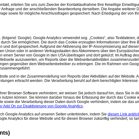
ontakt, erteilen Sie uns zum Zwecke der Kontaktaufnahme Ihre freiwillige Einwilligung
r Anfrage und der anschließenden Beantwortung derselben. Die Angabe weiterer Da
e sowie für mögliche Anschlussfragen gespeichert. Nach Erledigung der von Ihn
(folgend: Google). Google Analytics verwendet sog. „Cookies“, also Textdateien, d
durch Sie ermöglichen. Die durch das Cookie erzeugten Informationen über Ihre 
 und dort gespeichert. Aufgrund der Aktivierung der IP-Anonymisierung auf diese
schen Union oder in anderen Vertragsstaaten des Abkommens über den Europäische
an einen Server von Google in den USA übertragen und dort gekürzt. Im Auftrag des
 Webseite auszuwerten, um Reports über die Webseitenaktivitäten zusammenzuste
tungen gegenüber dem Webseitenbetreiber zu erbringen. Die im Rahmen von Googl
e zusammengeführt.
site und in der Zusammenstellung von Reports über Aktivitäten auf der Website. 
stungen erbracht werden. Die Verarbeitung beruht auf dem berechtigten Interesse
rer Browser-Software verhindern; wir weisen Sie jedoch darauf hin, dass Sie in d
en nutzen können. Sie können darüber hinaus die Erfassung der durch das Cookie 
le sowie die Verarbeitung dieser Daten durch Google verhindern, indem sie das u
r Add On zur Deaktivierung von Google Analytics
.
rch Google Analytics auf unseren Seiten unterbinden, indem Sie
diesen Link ankli
oogle Analytics für diese Website und für diesen Browser zukünftig verhindert, so l
nts)