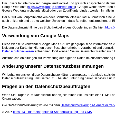
Um unsere Inhalte browserübergreifend korrekt und grafisch ansprechend darzuste
Google Webfonts (
https://www.google.com/webfonts/
). Google Webfonts werden z
Google Webfonts nicht unterstützt oder den Zugriff unterbindet, werden Inhalte in
Der Aufruf von Scriptbibliotheken oder Schriftbibliotheken löst automatisch eine V
auch unklar ob und ggf. zu welchen Zwecken – dass Betreiber entsprechender B
Die Datenschutzrichtlinie des Bibliothekbetreibers Google finden Sie hier:
https:
Verwendung von Google Maps
Diese Webseite verwendet Google Maps API, um geographische Informationen vi
Nutzung der Kartenfunktionen durch Besucher erhoben, verarbeitet und genutzt
Datenschutzhinweisen
entnehmen. Dort können Sie im Datenschutzcenter auch I
Ausführliche Anleitungen zur Verwaltung der eigenen Daten im Zusammenhang 
Änderung unserer Datenschutzbestimmungen
Wir behalten uns vor, diese Datenschutzerklärung anzupassen, damit sie stets d
Datenschutzerklärung umzusetzen, z.B. bei der Einführung neuer Services. Für I
Fragen an den Datenschutzbeauftragten
Wenn Sie Fragen zum Datenschutz haben, schreiben Sie uns bitte eine E-Mail ode
Organisation:
Die Datenschutzerklärung wurde mit dem
Datenschutzerklärungs-Generator der a
© 2026
consult3 - Internetagentur für Shopentwicklung und CMS