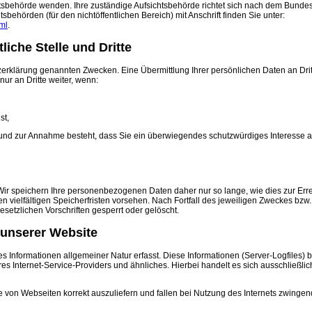
chtsbehörde wenden. Ihre zuständige Aufsichtsbehörde richtet sich nach dem Bunde
sbehörden (für den nichtöffentlichen Bereich) mit Anschrift finden Sie unter:
ml
.
iche Stelle und Dritte
erklärung genannten Zwecken. Eine Übermittlung Ihrer persönlichen Daten an Dri
ur an Dritte weiter, wenn:
st,
 Grund zur Annahme besteht, dass Sie ein überwiegendes schutzwürdiges Interesse 
ir speichern Ihre personenbezogenen Daten daher nur so lange, wie dies zur Erre
vielfältigen Speicherfristen vorsehen. Nach Fortfall des jeweiligen Zweckes bzw.
etzlichen Vorschriften gesperrt oder gelöscht.
 unserer Website
 Informationen allgemeiner Natur erfasst. Diese Informationen (Server-Logfiles) 
 Internet-Service-Providers und ähnliches. Hierbei handelt es sich ausschließli
e von Webseiten korrekt auszuliefern und fallen bei Nutzung des Internets zwinge