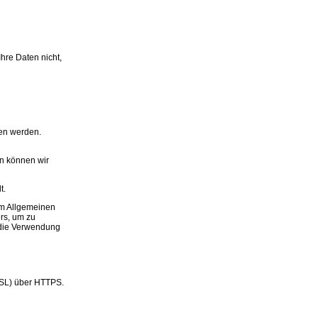
hre Daten nicht,
gen werden.
n können wir
t.
Im Allgemeinen
ers, um zu
e die Verwendung
SSL) über HTTPS.