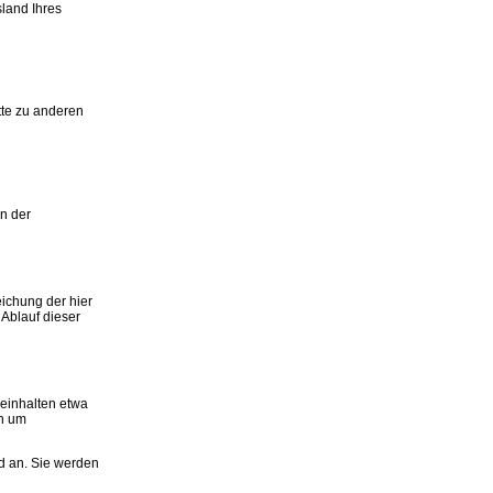
sland Ihres
tte zu anderen
an der
ichung der hier
 Ablauf dieser
beinhalten etwa
ch um
nd an. Sie werden