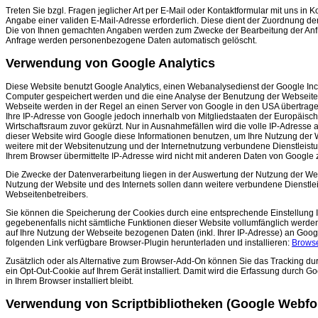
Treten Sie bzgl. Fragen jeglicher Art per E-Mail oder Kontaktformular mit uns in K
Angabe einer validen E-Mail-Adresse erforderlich. Diese dient der Zuordnung de
Die von Ihnen gemachten Angaben werden zum Zwecke der Bearbeitung der Anfrag
Anfrage werden personenbezogene Daten automatisch gelöscht.
Verwendung von Google Analytics
Diese Website benutzt Google Analytics, einen Webanalysedienst der Google Inc. 
Computer gespeichert werden und die eine Analyse der Benutzung der Webseite 
Webseite werden in der Regel an einen Server von Google in den USA übertragen
Ihre IP-Adresse von Google jedoch innerhalb von Mitgliedstaaten der Europäi
Wirtschaftsraum zuvor gekürzt. Nur in Ausnahmefällen wird die volle IP-Adresse 
dieser Website wird Google diese Informationen benutzen, um Ihre Nutzung der
weitere mit der Websitenutzung und der Internetnutzung verbundene Dienstleis
Ihrem Browser übermittelte IP-Adresse wird nicht mit anderen Daten von Googl
Die Zwecke der Datenverarbeitung liegen in der Auswertung der Nutzung der Web
Nutzung der Website und des Internets sollen dann weitere verbundene Dienstlei
Webseitenbetreibers.
Sie können die Speicherung der Cookies durch eine entsprechende Einstellung Ih
gegebenenfalls nicht sämtliche Funktionen dieser Website vollumfänglich werd
auf Ihre Nutzung der Webseite bezogenen Daten (inkl. Ihrer IP-Adresse) an Goog
folgenden Link verfügbare Browser-Plugin herunterladen und installieren:
Browse
Zusätzlich oder als Alternative zum Browser-Add-On können Sie das Tracking du
ein Opt-Out-Cookie auf Ihrem Gerät installiert. Damit wird die Erfassung durch G
in Ihrem Browser installiert bleibt.
Verwendung von Scriptbibliotheken (Google Webfo