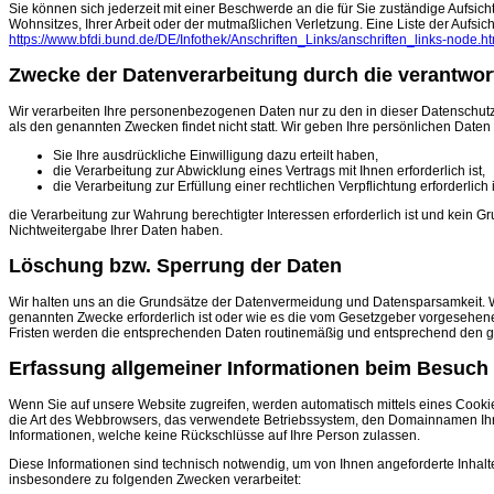
Sie können sich jederzeit mit einer Beschwerde an die für Sie zuständige Aufsi
Wohnsitzes, Ihrer Arbeit oder der mutmaßlichen Verletzung. Eine Liste der Aufsicht
https://www.bfdi.bund.de/DE/Infothek/Anschriften_Links/anschriften_links-node.ht
Zwecke der Datenverarbeitung durch die verantwortl
Wir verarbeiten Ihre personenbezogenen Daten nur zu den in dieser Datenschutz
als den genannten Zwecken findet nicht statt. Wir geben Ihre persönlichen Daten n
Sie Ihre ausdrückliche Einwilligung dazu erteilt haben,
die Verarbeitung zur Abwicklung eines Vertrags mit Ihnen erforderlich ist,
die Verarbeitung zur Erfüllung einer rechtlichen Verpflichtung erforderlich i
die Verarbeitung zur Wahrung berechtigter Interessen erforderlich ist und kein
Nichtweitergabe Ihrer Daten haben.
Löschung bzw. Sperrung der Daten
Wir halten uns an die Grundsätze der Datenvermeidung und Datensparsamkeit. W
genannten Zwecke erforderlich ist oder wie es die vom Gesetzgeber vorgesehenen 
Fristen werden die entsprechenden Daten routinemäßig und entsprechend den ges
Erfassung allgemeiner Informationen beim Besuch
Wenn Sie auf unsere Website zugreifen, werden automatisch mittels eines Cookies
die Art des Webbrowsers, das verwendete Betriebssystem, den Domainnamen Ihres
Informationen, welche keine Rückschlüsse auf Ihre Person zulassen.
Diese Informationen sind technisch notwendig, um von Ihnen angeforderte Inhalt
insbesondere zu folgenden Zwecken verarbeitet: